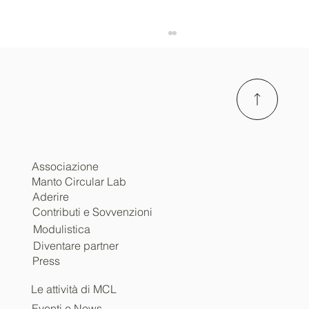
Associazione
Manto Circular Lab
Manto Circular Lab APS protagonista a ESI
Aderire
Abu Dhabi: quattro progetti innovativi
Contributi e Sovvenzioni
presentati all’Expo-Sciences International
Modulistica
Diventare partner
Press
Le attività di MCL
Eventi e News